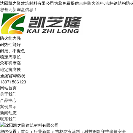
沈阳凯之隆建筑材料有限公司为您免费提供
吉林防火涂料
,吉林钢结构防
您暂无新询盘信息！
防火能力强
耐热性能好
耐磨、不褪色
稳定周期长
承受强度高
稳定抗腐蚀
全国咨询热线
13971566123
网站首页
关于我们
产品中心
案例展示
新闻动态
联系我们
您的位置：
首页
>
行业新闻
>
吉林防火涂料：科技创新守护建筑安全