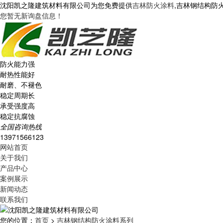
沈阳凯之隆建筑材料有限公司为您免费提供
吉林防火涂料
,吉林钢结构防
您暂无新询盘信息！
防火能力强
耐热性能好
耐磨、不褪色
稳定周期长
承受强度高
稳定抗腐蚀
全国咨询热线
13971566123
网站首页
关于我们
产品中心
案例展示
新闻动态
联系我们
您的位置：
首页
>
吉林钢结构防火涂料系列