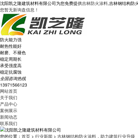
沈阳凯之隆建筑材料有限公司为您免费提供
吉林防火涂料
,吉林钢结构防
您暂无新询盘信息！
防火能力强
耐热性能好
耐磨、不褪色
稳定周期长
承受强度高
稳定抗腐蚀
全国咨询热线
13971566123
网站首页
关于我们
产品中心
案例展示
新闻动态
联系我们
您的位置：
首页
>
行业新闻
>
吉林钢结构防火涂料，助力建筑行业升级